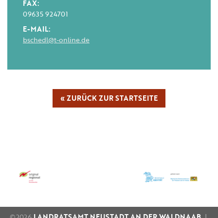
FAX:
09635 924701
E-MAIL:
bschedl@t-online.de
« ZURÜCK ZUR STARTSEITE
©2026
LANDRATSAMT NEUSTADT AN DER WALDNAAB
|