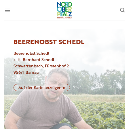
Zum
Inhalt
springen
BEERENOBST SCHEDL
Beerenobst Schedl
z. H. Bernhard Schedl
Schwarzenbach, Fürstenhof
2
95671
Bärnau
Auf der Karte anzeigen »