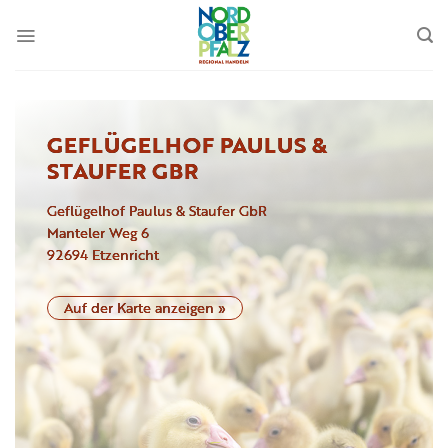
Zum
Inhalt
springen
GEFLÜGELHOF PAULUS &
STAUFER GBR
Geflügelhof Paulus & Staufer GbR
Manteler Weg
6
92694
Etzenricht
Auf der Karte anzeigen »