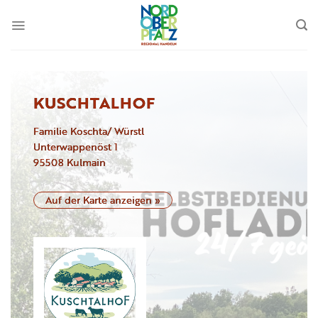
Zum
Inhalt
springen
KUSCHTALHOF
Familie Koschta/ Würstl
Unterwappenöst
1
95508
Kulmain
Auf der Karte anzeigen »