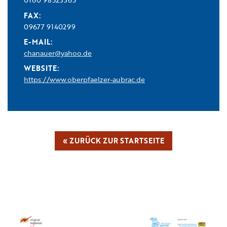
FAX:
09677 9140299
E-MAIL:
chanauer@yahoo.de
WEBSITE:
https://www.oberpfaelzer-aubrac.de
« ZURÜCK ZUR STARTSEITE