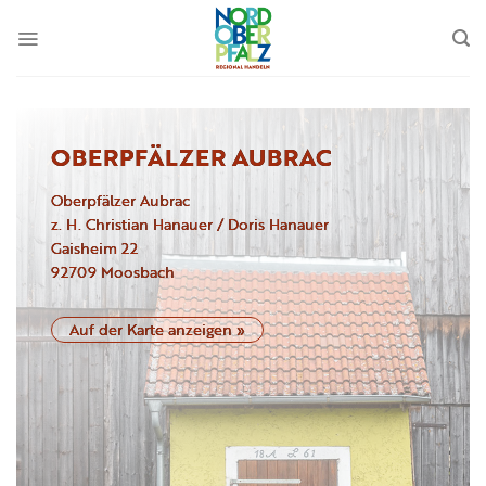
Zum
Inhalt
springen
OBERPFÄLZER AUBRAC
Oberpfälzer Aubrac
z. H. Christian Hanauer / Doris Hanauer
Gaisheim
22
92709
Moosbach
Auf der Karte anzeigen »