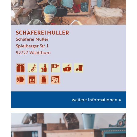
SCHÄFEREI MÜLLER
Schäferei Müller
Spielberger Str.
1
92727
Waldthurn
weitere Informationen »