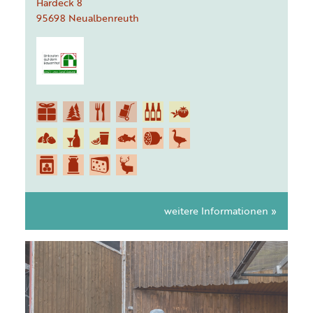
Hardeck
8
95698
Neualbenreuth
weitere Informationen »