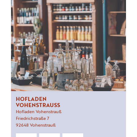
HOFLADEN
VOHENSTRAUSS
Hofladen Vohenstrauß
Friedrichstraße
7
92648
Vohenstrauß