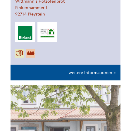
Wittmann`s Holzofenbrot
Finkenhammer
1
92714
Pleystein
weitere Informationen »