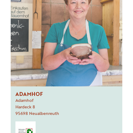
ADAMHOF
Adamhof
Hardeck
8
95698
Neualbenreuth