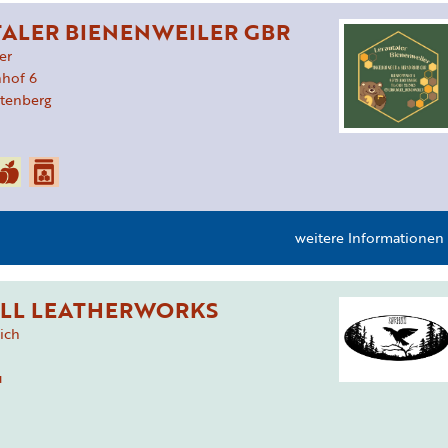
ALER BIENENWEILER GBR
er
nhof
6
tenberg
weitere Informationen
LL LEATHERWORKS
rich
u