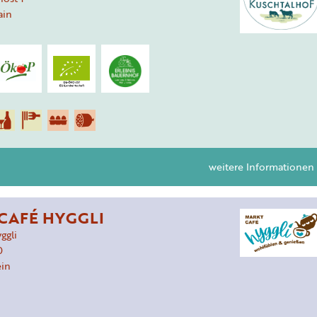
ain
weitere Informationen
CAFÉ HYGGLI
ggli
0
ein