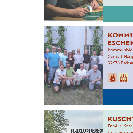
KOMMU
ESCHEN
Kommunbier-
Gerhart-Hau
92676
Esche
KUSCH
Familie Kosc
Unterwappe