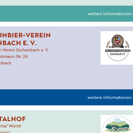
weitere Informationen
NBIER-VEREIN
BACH E. V.
Verein Eschenbach e. V.
ptmann-Str.
26
nbach
weitere Informationen
TALHOF
hta/ Würstl
nöst
1