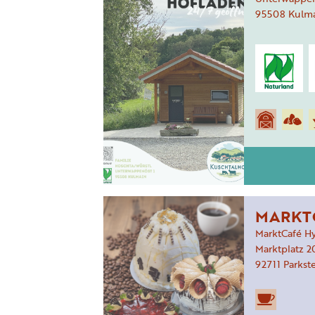
95508
Kulm
MARKT
MarktCafé Hy
Marktplatz
2
92711
Parkst