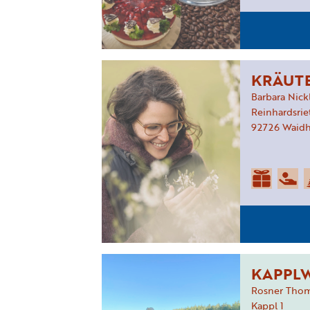
KRÄUT
Barbara Nick
Reinhardsrie
92726
Waidh
KAPPLW
Rosner Tho
Kappl
1