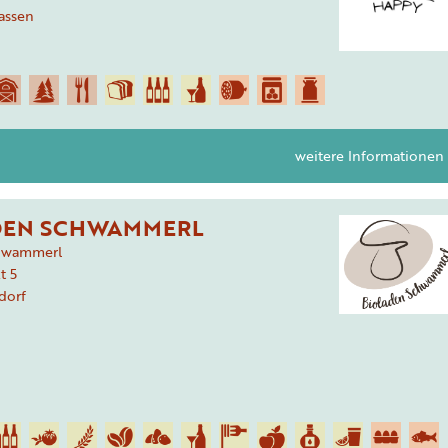
assen
weitere Informationen
DEN SCHWAMMERL
chwammerl
t
5
dorf