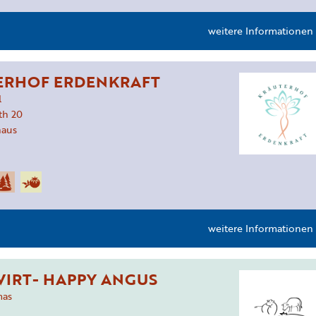
weitere Informationen
ERHOF ERDENKRAFT
l
th
20
aus
weitere Informationen
IRT- HAPPY ANGUS
mas