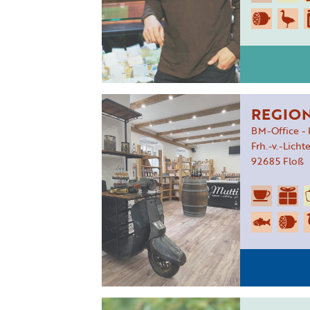
REGIO
BM-Office - 
Frh.-v.-Licht
92685
Floß