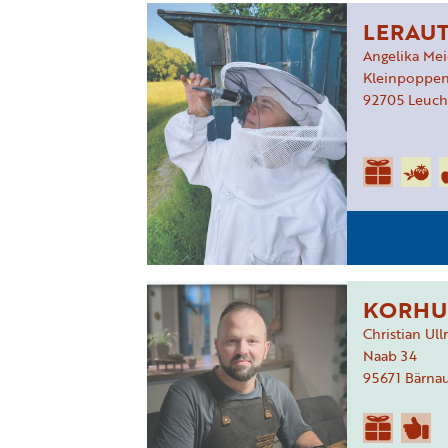
LERAUT
Angelika Mei
Kleinpoppe
92705
Leuch
KORHU
Christian Ull
Naab
34
95671
Bärna