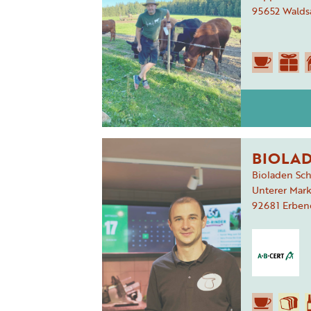
95652
Walds
BIOLA
Bioladen S
Unterer Mark
92681
Erben