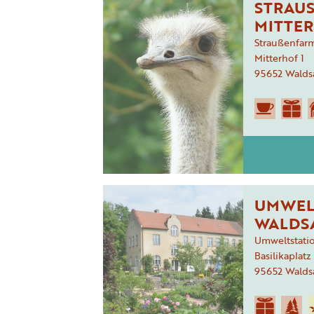
STRAUS
ITTER
Straußenfarm
Mitterhof
1
95652
Walds
UMWEL
WALDS
Umweltstati
Basilikaplatz
95652
Walds