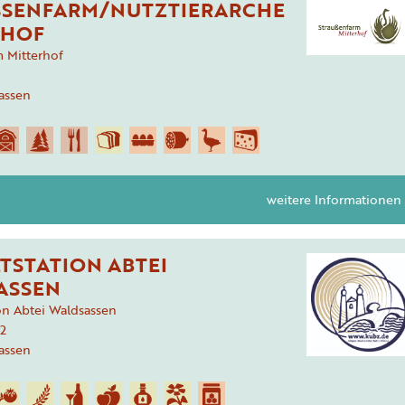
SENFARM/NUTZTIERARCHE M
HOF
 Mitterhof
assen
weitere Informationen
TSTATION ABTEI
ASSEN
on Abtei Waldsassen
2
assen